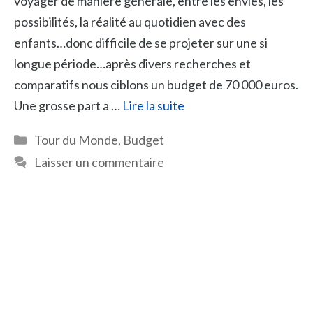
voyager de manière générale, entre les envies, les
possibilités, la réalité au quotidien avec des
enfants…donc difficile de se projeter sur une si
longue période…après divers recherches et
comparatifs nous ciblons un budget de 70 000 euros.
Une grosse part a …
Lire la suite
Catégories
Tour du Monde
,
Budget
Laisser un commentaire