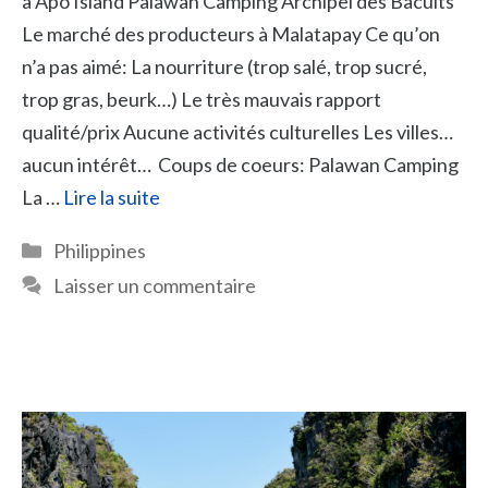
à Apo Island Palawan Camping Archipel des Bacuits
Le marché des producteurs à Malatapay Ce qu’on
n’a pas aimé: La nourriture (trop salé, trop sucré,
trop gras, beurk…) Le très mauvais rapport
qualité/prix Aucune activités culturelles Les villes…
aucun intérêt… Coups de coeurs: Palawan Camping
La …
Lire la suite
Catégories
Philippines
Laisser un commentaire