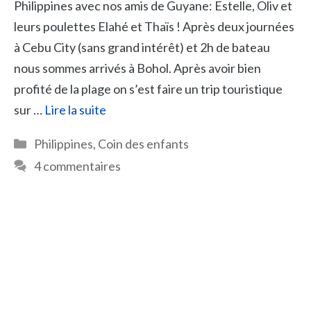
Philippines avec nos amis de Guyane: Estelle, Oliv et
leurs poulettes Elahé et Thaïs ! Après deux journées
à Cebu City (sans grand intérêt) et 2h de bateau
nous sommes arrivés à Bohol. Après avoir bien
profité de la plage on s’est faire un trip touristique
sur …
Lire la suite
Catégories
Philippines
,
Coin des enfants
4 commentaires