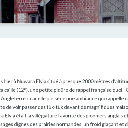
hier à Nuwara Elyia situé à presque 2000 mètres d’altitude
ça caille (12°), une petite piqûre de rappel française quoi ! C
ngleterre » car elle possède une ambiance qui rappelle un 
ste de voir passer des tùk-tùk devant de magnifiques mais
lyia était la villégiature favorite des pionniers anglais et
ages dignes des prairies normandes, un froid glaçant et de