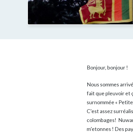
Bonjour, bonjour !
Nous sommes arrivés 
fait que pleuvoir et 
surnommée « Petite A
C’est assez surréali
colombages! Nuwara E
m’etonnes ! Des pays