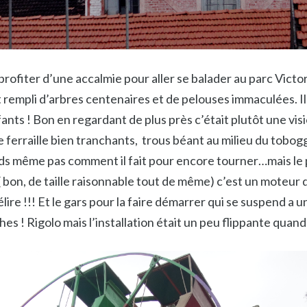
 profiter d’une accalmie pour aller se balader au parc Victor
oit rempli d’arbres centenaires et de pelouses immaculées. 
fants ! Bon en regardant de plus près c’était plutôt une vi
e ferraille bien tranchants, trous béant au milieu du tobo
s même pas comment il fait pour encore tourner…mais le p
( bon, de taille raisonnable tout de même) c’est un moteur 
délire !!! Et le gars pour la faire démarrer qui se suspend 
hes ! Rigolo mais l’installation était un peu flippante quan