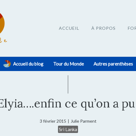
ACCUEIL
À PROPOS
FO
Accueil du blog
Tour du Monde
Autres parenthèses
lyia….enfin ce qu’on a pu
3 février 2015
|
Julie Parment
Sri Lanka