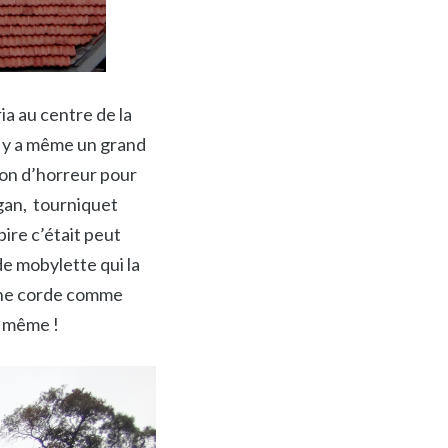
ia au centre de la
Il y a même un grand
sion d’horreur pour
ggan, tourniquet
ire c’était peut
de mobylette qui la
a une corde comme
d même !