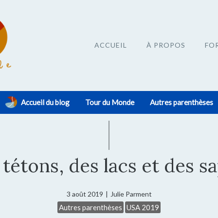
ACCUEIL
À PROPOS
FO
Accueil du blog
Tour du Monde
Autres parenthèses
tétons, des lacs et des s
3 août 2019
|
Julie Parment
Autres parenthèses
USA 2019