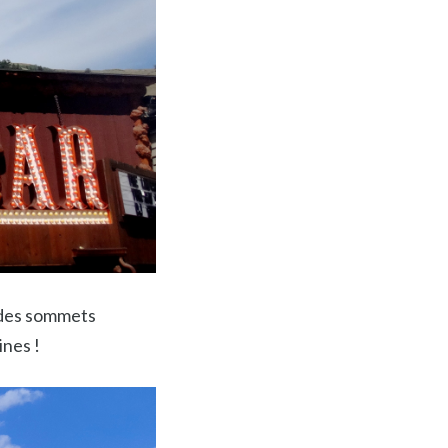
: des sommets
ines !