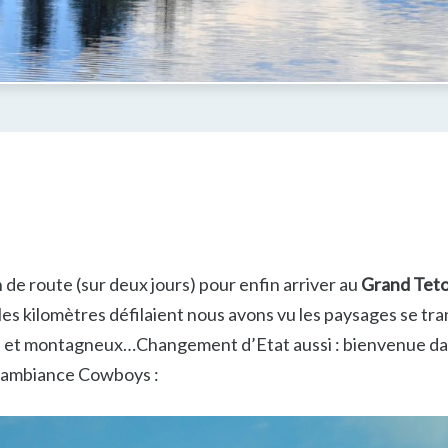
h de route (sur deux jours) pour enfin arriver au
Grand Teto
les kilomètres défilaient nous avons vu les paysages se tr
ts et montagneux…Changement d’Etat aussi : bienvenue da
l’ambiance Cowboys :