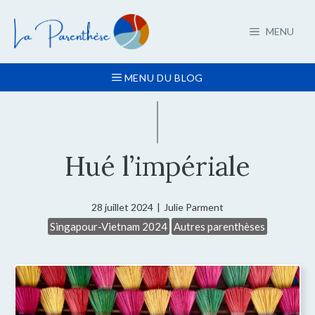
Aller
au
MENU
contenu
MENU DU BLOG
Hué l’impériale
28 juillet 2024
|
Julie Parment
Singapour-Vietnam 2024
Autres parenthèses