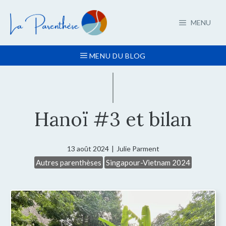
Aller
au
MENU
contenu
MENU DU BLOG
Hanoï #3 et bilan
13 août 2024
|
Julie Parment
Autres parenthèses
Singapour-Vietnam 2024